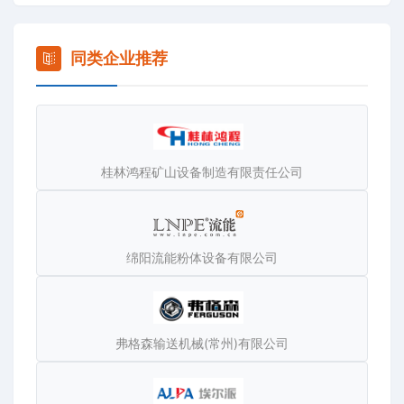
玻璃钢螺旋溜槽、离心选矿机、尾矿回收机、烘干机…
金泰公司专业制造矿山机械、选矿机械、选矿设备、铁矿选
矿设备、赤铁矿选矿设备、褐铁矿选矿设备、铜矿选矿设
同类企业推荐
备、铅锌矿选矿设备、金矿选矿设备、钼矿选矿设备、锰矿
选矿设备……并且提供选矿技术、选矿工艺，如：金矿选矿
工艺、赤铁矿选矿工艺、褐铁矿选矿工艺、钼矿选矿工艺、
铜矿选矿工艺、锰矿选矿工艺。可按选矿原理和客户要求提
桂林鸿程矿山设备制造有限责任公司
供选矿厂设计、选矿工艺流程的设计和选矿设备的配套。企
业拥有现代化的管理体系，一流的金加工设备，完善的检测
手段，高素质的科技人才队伍，优质的跟踪服务。企业连续
多年被评为“文明企业”“质量达标企业”“重合同守信用企业”。
绵阳流能粉体设备有限公司
我公司产品先后多次荣获省优、市优。数万家用户遍布全国
二十多个省、市、自治区，并远销国外十几个国家。
金泰公司视质量为生命，一贯遵循对每一道工序负责，对
弗格森输送机械(常州)有限公司
每一台产品负责，对每一位用户负责的质量方针，竭诚为用
户服务。我们所做的一切将全力为您着想。另可为用户提供