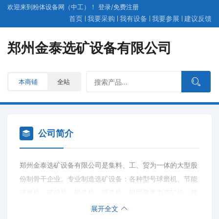
欢迎来到粉体设备网（中工）！
登录
/
免费
注册
首页
我要采购
我有设备
我要参展
建议反馈
郑州金泰选矿设备有限公司
本商铺
全站
公司简介
郑州金泰选矿设备有限公司是集料、工、贸为一体的大型股
份制骨干企业。专业制造选矿设备：各种型号球磨机、节能
球磨机、破碎机、磁选机、浮选机、磁团聚重力选矿机、螺
旋分级机、水力旋流器、高频筛、选矿摇床、玻璃钢摇床、
展开全文