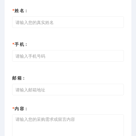
*
姓 名：
*
手 机：
邮 箱：
*
内 容：